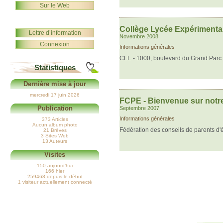
Sur le Web
Collège Lycée Expérimenta
Lettre d’information
Novembre 2008
Connexion
Informations générales
CLE - 1000, boulevard du Grand Parc -
Statistiques
Dernière mise à jour
mercredi 17 juin 2026
FCPE - Bienvenue sur notre
Publication
Septembre 2007
Informations générales
373 Articles
Aucun album photo
Fédération des conseils de parents d'
21 Brèves
3 Sites Web
13 Auteurs
Visites
150 aujourd’hui
166 hier
259468 depuis le début
1 visiteur actuellement connecté