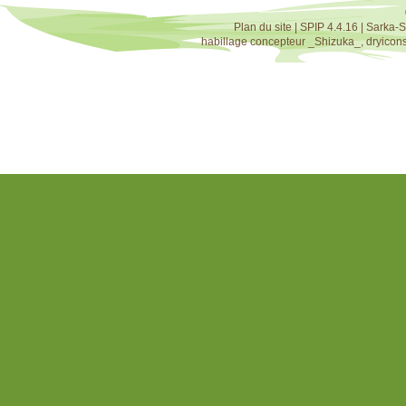
Plan du site
|
SPIP 4.4.16
|
Sarka-S
habillage concepteur
_Shizuka_
,
dryicon