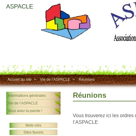
ASPACLE
Accueil du site
>
Vie de l’ASPACLE
>
Réunions
Réunions
Informations générales
Vie de l’ASPACLE
Vous avez la parole !
Vous trouverez ici les ordres
l’ASPACLE
Mots-clés
Sites favoris