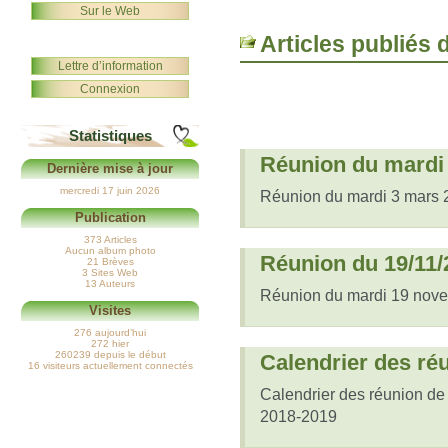
Sur le Web
Articles publiés 
Lettre d’information
Connexion
Statistiques
Réunion du mardi
Dernière mise à jour
mercredi 17 juin 2026
Réunion du mardi 3 mars 
Publication
373 Articles
Aucun album photo
Réunion du 19/11/
21 Brèves
3 Sites Web
13 Auteurs
Réunion du mardi 19 nov
Visites
276 aujourd’hui
272 hier
260239 depuis le début
Calendrier des ré
16 visiteurs actuellement connectés
Calendrier des réunion d
2018-2019